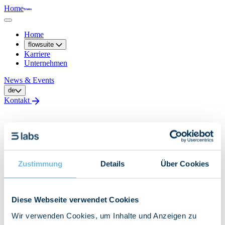
Home
Home
flowsuite
Karriere
Unternehmen
News & Events
de
Kontakt
Risiko Manager
Wir bieten Ihnen alle erforderlichen Methoden für die Ermittlung
von regulatorischen Risikokennzahlen inkl. Stresstests. Diese
Zustimmung
Details
Über Cookies
basieren auf modernster Softwareentwicklung in der webbasierten
Darstellung.
Diese Webseite verwendet Cookies
Der Risiko Manager bietet alle erforderlichen Methoden und
Wir verwenden Cookies, um Inhalte und Anzeigen zu
Funktionen, sowohl nach UCITSG, als auch AIFMG. Sowohl